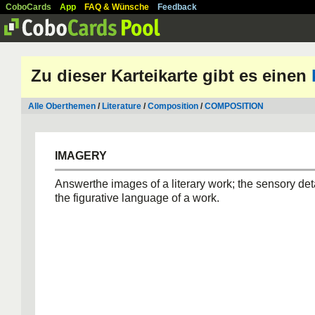
CoboCards
App
FAQ & Wünsche
Feedback
Zu dieser Karteikarte gibt es einen
Alle Oberthemen
/
Literature
/
Composition
/
COMPOSITION
IMAGERY
Answerthe images of a literary work; the sensory deta
the figurative language of a work.