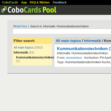
CoboCards
App
FAQ & Wishes
Feedback
Whole Pool
| Search in: Informatik / Kommunikationstechniken
Filter search
All main topics
/
Informatik
/ Kom
All main topics
(3563)
Kummunikationstechniken
(
Informatik
(63)
Informatik
/
Kommunikationstechniken
Kommunikationstechniken
From:
anonymous
Institution:
FH
Aac
(1)
Tags:
Kommunikationstechniken
Kochs