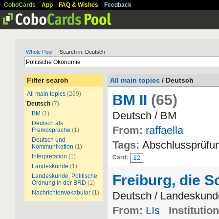
CoboCards
App
FAQ & Wishes
Feedback
Whole Pool
| Search in: Deutsch
Filter search
All main topics
/ Deutsch
All main topics
(269)
BM II
(65)
Deutsch
(7)
Deutsch / BM
BM
(1)
Deutsch als
From:
raffaella
Fremdsprache
(1)
Deutsch und
Tags:
Abschlussprüfu
Kommunikation
(1)
Interpretation
(1)
Card:
22
Landeskunde
(1)
Freiburg, die 
Landeskunde, Politische
Ordnung in der BRD
(1)
Nachrichtenvokabular
(1)
Deutsch / Landeskund
From:
LIs
Institution