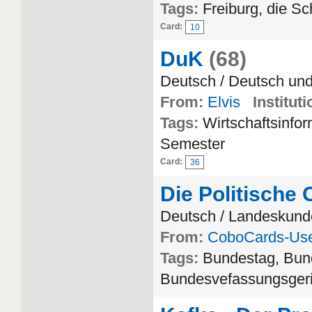
Tags:
Freiburg, die S
Card:
10
DuK
(68)
Deutsch / Deutsch un
From:
Elvis
Instituti
Tags:
Wirtschaftsinfo
Semester
Card:
36
Die Politische
Deutsch / Landeskun
From:
CoboCards-Us
Tags:
Bundestag, Bund
Bundesvefassungsgeri