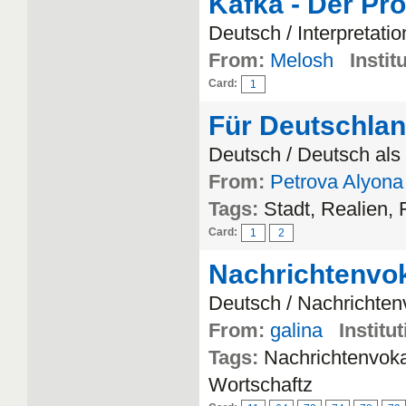
Kafka - Der Pr
Deutsch / Interpretatio
From:
Melosh
Instit
Card:
1
Für Deutschla
Deutsch / Deutsch al
From:
Petrova Alyon
Tags:
Stadt, Realien, 
Card:
1
2
Nachrichtenvo
Deutsch / Nachrichten
From:
galina
Institut
Tags:
Nachrichtenvoka
Wortschaftz