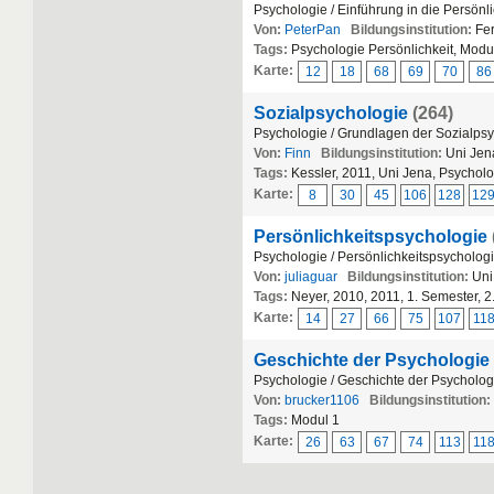
Psychologie / Einführung in die Persönl
Von:
PeterPan
Bildungsinstitution:
Fer
Tags:
Psychologie Persönlichkeit, Modu
Karte:
12
18
68
69
70
86
Sozialpsychologie
(264)
Psychologie / Grundlagen der Sozialps
Von:
Finn
Bildungsinstitution:
Uni Jen
Tags:
Kessler, 2011, Uni Jena, Psychol
Karte:
8
30
45
106
128
12
Persönlichkeitspsychologie
Psychologie / Persönlichkeitspsycholog
Von:
juliaguar
Bildungsinstitution:
Uni
Tags:
Neyer, 2010, 2011, 1. Semester, 
Karte:
14
27
66
75
107
11
Geschichte der Psychologie
Psychologie / Geschichte der Psycholog
Von:
brucker1106
Bildungsinstitution:
Tags:
Modul 1
Karte:
26
63
67
74
113
11