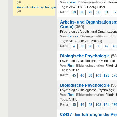
(3)
Von:
coster
Bildungsinstitution:
Univer
Tags:
WS2012/13, Georg Gittler
Persönlichkeitspsychologie
(3)
Karte:
19
26
28
30
31
32
Arbeits- und Organisationsps
Conte)
(360)
Psychologie / Arbeits- und Organisatio
Von:
Debora
Bildungsinstitution:
JLU
Tags:
Klehe, Gießen, Prüfung
Karte:
4
16
28
38
47
48
Biologische Psychologie
(58
Psychologie / Biologische Psychologie
Von:
Finn
Bildungsinstitution:
Friedric
Tags:
Miltner
Karte:
45
46
68
103
121
17
Biologische Psychologie
(58
Psychologie / Biologische Psychologie
Von:
Finn
Bildungsinstitution:
Friedric
Tags:
Miltner
Karte:
45
46
68
103
121
17
03417 - Einführung in die P