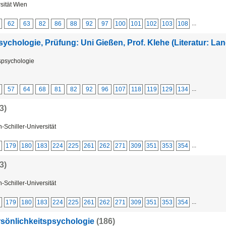
sität Wien
...
62
63
82
86
88
92
97
100
101
102
103
108
ychologie, Prüfung: Uni Gießen, Prof. Klehe (Literatur: La
nspsychologie
...
57
64
68
81
82
92
96
107
118
119
129
134
3)
h-Schiller-Universität
...
6
179
180
183
224
225
261
262
271
309
351
353
354
3)
h-Schiller-Universität
...
6
179
180
183
224
225
261
262
271
309
351
353
354
ersönlichkeitspsychologie
(186)