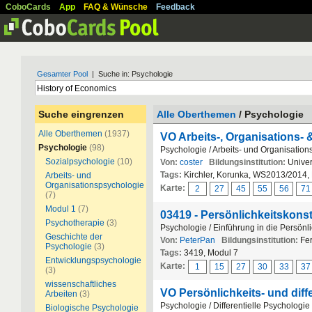
CoboCards
App
FAQ & Wünsche
Feedback
Gesamter Pool
| Suche in: Psychologie
Suche eingrenzen
Alle Oberthemen
/ Psychologie
Alle Oberthemen
(1937)
VO Arbeits-, Organisations-
Psychologie
(98)
Psychologie / Arbeits- und Organisation
Sozialpsychologie
(10)
Von:
coster
Bildungsinstitution:
Univer
Tags:
Kirchler, Korunka, WS2013/2014, 
Arbeits- und
Organisationspsychologie
Karte:
2
27
45
55
56
71
(7)
Modul 1
(7)
03419 - Persönlichkeitskon
Psychotherapie
(3)
Psychologie / Einführung in die Persönl
Geschichte der
Von:
PeterPan
Bildungsinstitution:
Fer
Psychologie
(3)
Tags:
3419, Modul 7
Entwicklungspsychologie
Karte:
1
15
27
30
33
37
(3)
wissenschaftliches
VO Persönlichkeits- und diff
Arbeiten
(3)
Psychologie / Differentielle Psychologie
Biologische Psychologie