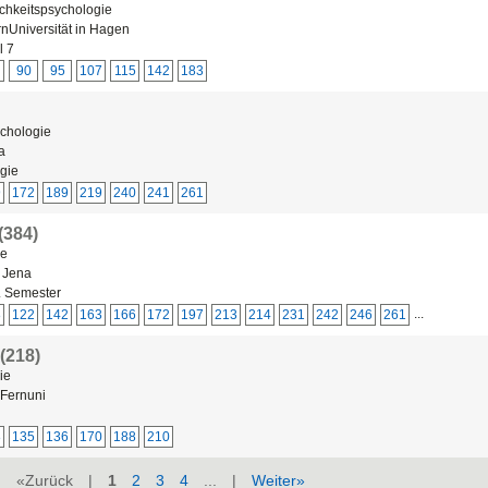
ichkeitspsychologie
nUniversität in Hagen
l 7
90
95
107
115
142
183
ychologie
a
ogie
9
172
189
219
240
241
261
(384)
ie
 Jena
2. Semester
...
8
122
142
163
166
172
197
213
214
231
242
246
261
(218)
ie
Fernuni
8
135
136
170
188
210
«Zurück |
1
2
3
4
... |
Weiter»