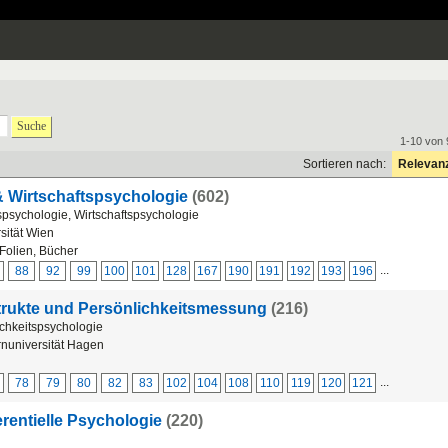
Suche
1-10 von 
Sortieren nach:
Relevan
 & Wirtschaftspsychologie
(602)
spsychologie, Wirtschaftspsychologie
sität Wien
Folien, Bücher
...
88
92
99
100
101
128
167
190
191
192
193
196
strukte und Persönlichkeitsmessung
(216)
ichkeitspsychologie
nuniversität Hagen
...
78
79
80
82
83
102
104
108
110
119
120
121
erentielle Psychologie
(220)