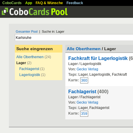
CoboCards
App
FAQ & Wünsche
Feedback
Gesamter Pool
| Suche in: Lager
Suche eingrenzen
Alle Oberthemen
/ Lager
Alle Oberthemen
(24)
Fachkraft für Lagerlogistik
(
Lager
(2)
Lager / Lagerlogistik
Fachlagerist
(1)
Von:
Gecko Verlag
Tags:
Lager, Lagerlogistik, Fachkraft
Lagerlogistik
(1)
Karte:
360
Fachlagerist
(400)
Lager / Fachlagerist
Von:
Gecko Verlag
Tags:
Lager, Fachlagerist
Karte:
359