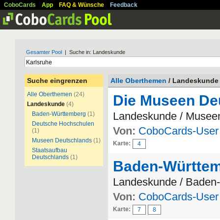
CoboCards
App
FAQ & Wünsche
Feedback
Gesamter Pool
| Suche in: Landeskunde
Suche eingrenzen
Alle Oberthemen
/ Landeskunde
Alle Oberthemen
(24)
Die Museen De
Landeskunde
(4)
Landeskunde / Musee
Baden-Württemberg
(1)
Deutsche Hochschulen
Von:
CoboCards-User
(1)
Museen Deutschlands
(1)
Karte:
4
Staatsaufbau
Deutschlands
(1)
Baden-Württe
Landeskunde / Baden
Von:
CoboCards-User
Karte:
7
8