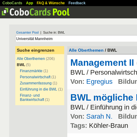
CoboCards
App
FAQ & Wünsche
Feedback
Gesamter Pool
| Suche in: BWL
Suche eingrenzen
Alle Oberthemen
/ BWL
Alle Oberthemen
(206)
Management II
BWL
(5)
BWL / Personalwirtsch
Finanzmärkte
(1)
Personalwirtschaft
(1)
Von:
Egregius
Bildun
Zusammenfassung
(1)
Einführung in die BWL
(1)
BWL mögliche 
Finanz- und
Bankwirtschaft
(1)
BWL / Einführung in 
Von:
Sarah N.
Bildun
Tags:
Köhler-Braun