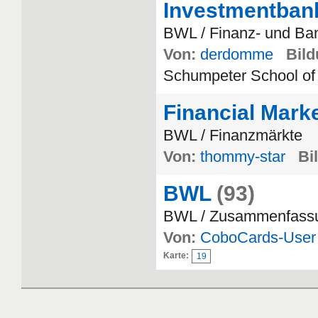
Investmentban
BWL / Finanz- und Ban
Von:
derdomme
Bild
Schumpeter School of
Financial Marke
BWL / Finanzmärkte
Von:
thommy-star
Bi
BWL
(93)
BWL / Zusammenfass
Von:
CoboCards-User
Karte:
19