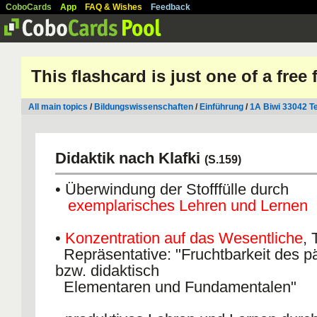
CoboCards
App
FAQ & Wishes
Feedback
This flashcard is just one of a free
All main topics
/
Bildungswissenschaften
/
Einführung
/
1A Biwi 33042 Te
Didaktik nach Klafki
(S.159)
• Überwindung der Stofffülle durch
exemplarisches Lehren und Lernen
•
Konzentration auf das Wesentliche
, 
Repräsentative: "Fruchtbarkeit des 
bzw. didaktisch
Elementaren und Fundamentalen"