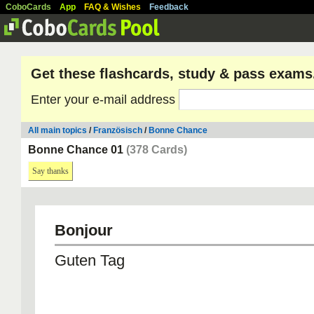
CoboCards
App
FAQ & Wishes
Feedback
Get these flashcards, study & pass exams
Enter your e-mail address
All main topics
/
Französisch
/
Bonne Chance
Bonne Chance 01
(378 Cards)
Say thanks
Bonjour
Guten Tag