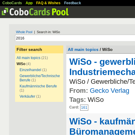
CoboCards
App
FAQ & Wishes
Feedback
Whole Pool
| Search in: WiSo
Filter search
All main topics
/ WiSo
All main topics
(21)
WiSo - gewerbl
WiSo
(4)
Industriemecha
Einzelhandel
(1)
Gewerbliche/Technische
WiSo / Gewerbliche/T
Berufe
(1)
Kaufmännische Berufe
From:
Gecko Verlag
(1)
Verkäufer
(1)
Tags:
WiSo
Card:
161
WiSo - kaufmän
Büromanagemen