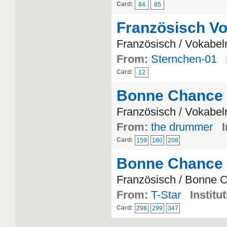
Card:
84
85
Französisch Vo
Französisch / Vokabel
From:
Sternchen-01
Card:
12
Bonne Chance
Französisch / Vokabel
From:
the drummer
I
Card:
159
160
208
Bonne Chance
Französisch / Bonne 
From:
T-Star
Institu
Card:
298
299
347