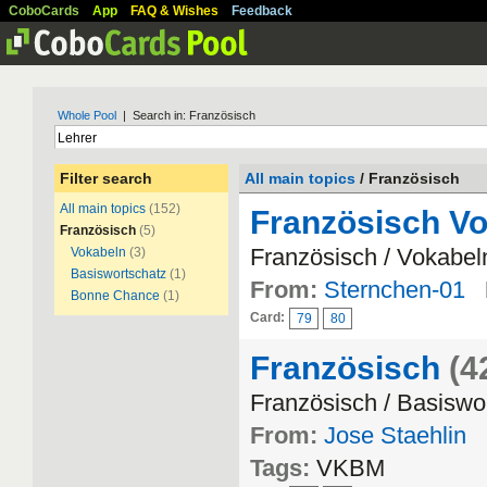
CoboCards
App
FAQ & Wishes
Feedback
Whole Pool
| Search in: Französisch
Filter search
All main topics
/ Französisch
All main topics
(152)
Französisch Vo
Französisch
(5)
Französisch / Vokabel
Vokabeln
(3)
Basiswortschatz
(1)
From:
Sternchen-01
Bonne Chance
(1)
Card:
79
80
Französisch
(4
Französisch / Basiswo
From:
Jose Staehlin
Tags:
VKBM