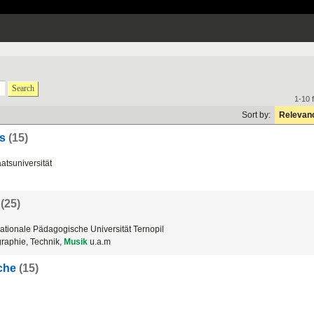
Search
1-10 
Sort by:
Relevan
s
(15)
atsuniversität
(25)
tionale Pädagogische Universität Ternopil
raphie, Technik,
Musik
u.a.m
che
(15)