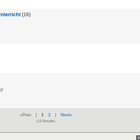
terricht
(16)
ST
«Prev |
1
2
|
Next»
(13 Results)
D