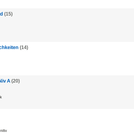
nd
(15)
chkeiten
(14)
Niv A
(20)
ck
nitiv