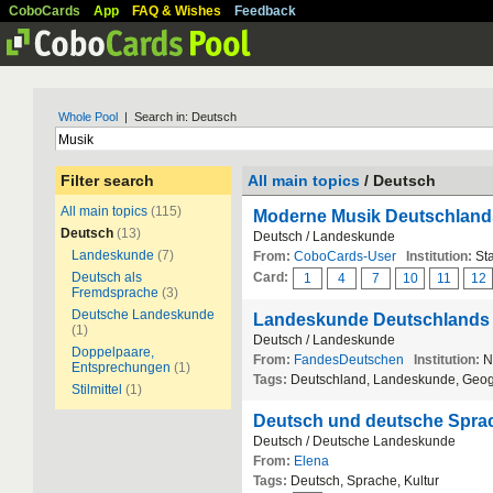
CoboCards
App
FAQ & Wishes
Feedback
Whole Pool
| Search in: Deutsch
Filter search
All main topics
/ Deutsch
All main topics
(115)
Moderne Musik Deutschland
Deutsch
(13)
Deutsch / Landeskunde
Landeskunde
(7)
From:
CoboCards-User
Institution:
Sta
Deutsch als
Card:
1
4
7
10
11
12
Fremdsprache
(3)
Deutsche Landeskunde
Landeskunde Deutschlands
(1)
Deutsch / Landeskunde
Doppelpaare,
From:
FandesDeutschen
Institution:
Na
Entsprechungen
(1)
Tags:
Deutschland, Landeskunde, Geog
Stilmittel
(1)
Deutsch und deutsche Spra
Deutsch / Deutsche Landeskunde
From:
Elena
Tags:
Deutsch, Sprache, Kultur