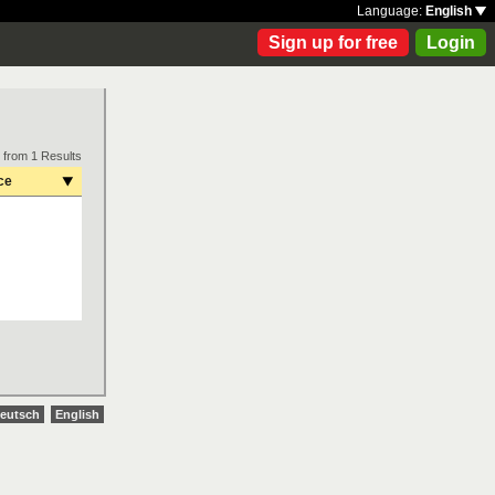
Language:
English
Sign up for free
Login
 from 1 Results
ce
eutsch
English