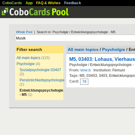
CoboCards
App
FAQ & Wishes
Feedback
Whole Pool
| Search in: Psycholgie / Entwicklungspsychologie - M5
Filter search
All main topics
/
Psycholgie
/ En
All main topics
(115)
M5, 03403: Lohaus, Vierhau
Psycholgie
(4)
Psycholgie / Entwicklungspsychologie -
Sozialpsychologie 03407
From:
lene.b
Institution:
Fernuni
(2)
Tags:
M5, 03403, 3403, Entwicklungsps
Persönlichkeitspsychologie
Card:
78
(1)
Entwicklungspsychologie
- M5
(1)