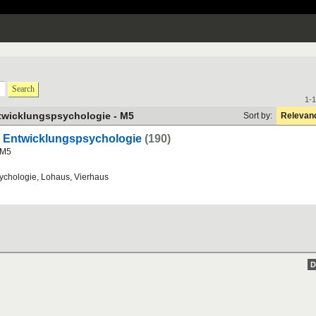
Search
1-1
twicklungspsychologie - M5
Sort by:
Relevan
s Entwicklungspsychologie
(190)
 M5
ychologie, Lohaus, Vierhaus
D