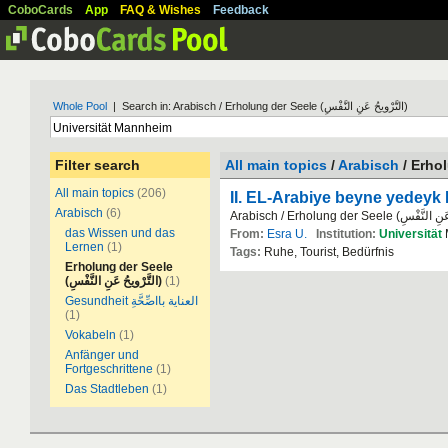
CoboCards
App
FAQ & Wishes
Feedback
Whole Pool
| Search in: Arabisch / Erholung der Seele (التَّرْويحُ عَنِ النَّفْسِ)
Filter search
All main topics
/
Arabisch
All main topics
(206)
II. EL-Arabiye beyne yedeyk 
Arabisch
(6)
das Wissen und das
From:
Esra U.
Institution:
Universität
Lernen
(1)
Tags:
Ruhe, Tourist, Bedürfnis
Erholung der Seele
(التَّرْويحُ عَنِ النَّفْسِ)
(1)
Gesundheit العناية بااصِّحَّةِ
(1)
Vokabeln
(1)
Anfänger und
Fortgeschrittene
(1)
Das Stadtleben
(1)