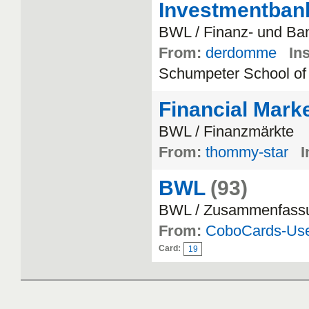
Investmentban
BWL / Finanz- und Ban
From:
derdomme
Ins
Schumpeter School of
Financial Marke
BWL / Finanzmärkte
From:
thommy-star
I
BWL
(93)
BWL / Zusammenfass
From:
CoboCards-Us
Card:
19