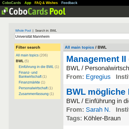
CoboCards
App
FAQ & Wishes
Feedback
Whole Pool
| Search in: BWL
Filter search
All main topics
/ BWL
All main topics
(206)
Management II
BWL
(5)
BWL / Personalwirtsch
Einführung in die BWL
(1)
Finanz- und
From:
Egregius
Insti
Bankwirtschaft
(1)
Finanzmärkte
(1)
Personalwirtschaft
(1)
BWL mögliche 
Zusammenfassung
(1)
BWL / Einführung in 
From:
Sarah N.
Insti
Tags:
Köhler-Braun