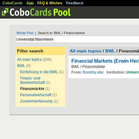
CoboCards
App
FAQ & Wishes
Feedback
Whole Pool
| Search in: BWL / Finanzmärkte
Filter search
All main topics
/
BWL
/ Finanzmä
All main topics
(206)
Financial Markets (Erwin Heri
BWL
(5)
BWL / Finanzmärkte
Einführung in die BWL
(1)
From:
thommy-star
Institution:
Univers
Finanz- und
Bankwirtschaft
(1)
Finanzmärkte
(1)
Personalwirtschaft
(1)
Zusammenfassung
(1)