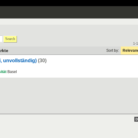
Search
1-1
rkte
Sort by:
Relevan
, unvollständig)
(30)
ität
Basel
D