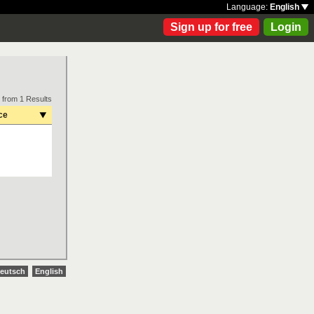
Language:
English
Sign up for free
Login
 from 1 Results
ce
eutsch
English