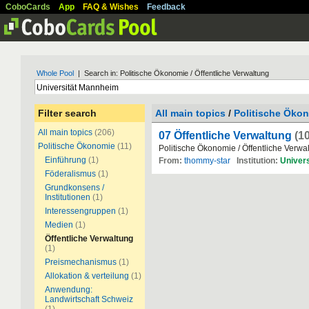
CoboCards
App
FAQ & Wishes
Feedback
Whole Pool
| Search in: Politische Ökonomie / Öffentliche Verwaltung
Filter search
All main topics
/
Politische Öko
All main topics
(206)
07 Öffentliche Verwaltung
(10
Politische Ökonomie
(11)
Politische Ökonomie / Öffentliche Verwa
Einführung
(1)
From:
thommy-star
Institution:
Univers
Föderalismus
(1)
Grundkonsens /
Institutionen
(1)
Interessengruppen
(1)
Medien
(1)
Öffentliche Verwaltung
(1)
Preismechanismus
(1)
Allokation & verteilung
(1)
Anwendung:
Landwirtschaft Schweiz