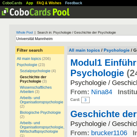
CoboCards
App
FAQ & Wishes
Feedback
Whole Pool
| Search in: Psychologie / Geschichte der Psychologie
Filter search
All main topics
/
Psychologie
/ G
All main topics
(206)
Modul1 Einführ
Psychologie
(23)
Psychologie
(2
Sozialpsychologie
(4)
Geschichte der
Psychologie / Geschic
Psychologie
(3)
Wissenschaftliches
From:
Nina84
Instit
Arbeiten
(3)
Arbeits- und
Card:
3
Organisationspsychologie
(2)
Geschichte der
Biologische Psychologie
(2)
Psychologie / Geschic
Arbeits- und
Organisationspsychologie,
From:
brucker1106
I
Wirtschaftspsychologie
(1)