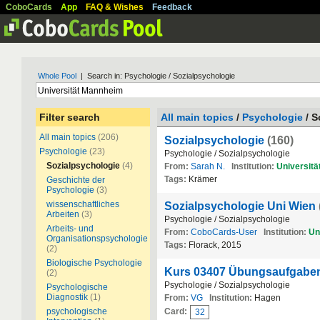
CoboCards
App
FAQ & Wishes
Feedback
Whole Pool
| Search in: Psychologie / Sozialpsychologie
Filter search
All main topics
/
Psychologie
/ S
All main topics
(206)
Sozialpsychologie
(160)
Psychologie
(23)
Psychologie / Sozialpsychologie
Sozialpsychologie
(4)
From:
Sarah N.
Institution:
Universitä
Tags:
Krämer
Geschichte der
Psychologie
(3)
wissenschaftliches
Sozialpsychologie Uni Wien
Arbeiten
(3)
Psychologie / Sozialpsychologie
Arbeits- und
From:
CoboCards-User
Institution:
Un
Organisationspsychologie
Tags:
Florack, 2015
(2)
Biologische Psychologie
Kurs 03407 Übungsaufgab
(2)
Psychologie / Sozialpsychologie
Psychologische
Diagnostik
(1)
From:
VG
Institution:
Hagen
psychologische
Card:
32