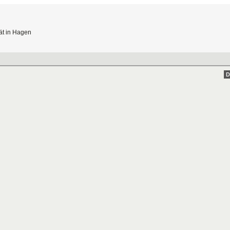
ät in Hagen
D