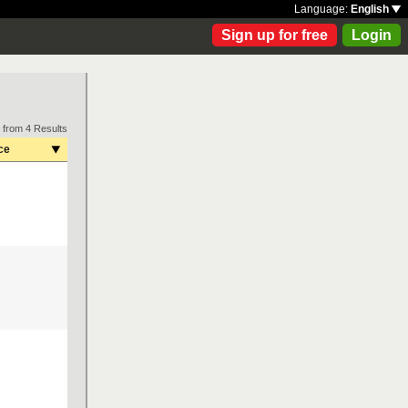
Language:
English
Sign up for free
Login
 from 4 Results
ce