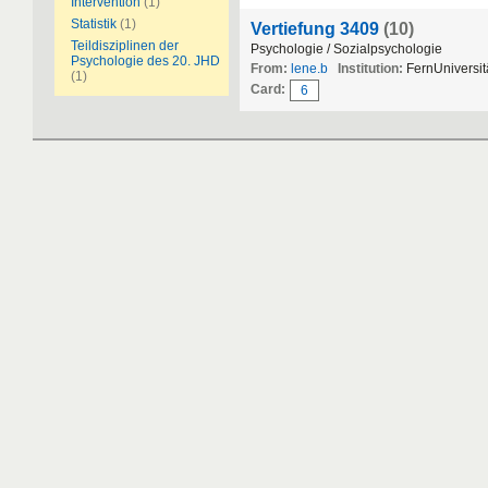
Intervention
(1)
Statistik
(1)
Vertiefung 3409
(10)
Teildisziplinen der
Psychologie / Sozialpsychologie
Psychologie des 20. JHD
From:
lene.b
Institution:
FernUniversit
(1)
Card:
6