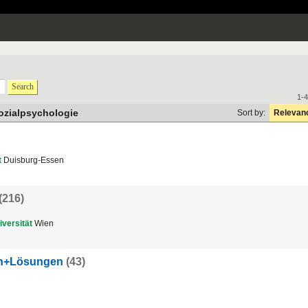
Search
1-4
ozialpsychologie
Sort by:
Relevan
t
Duisburg-Essen
(216)
iversität
Wien
en+Lösungen
(43)