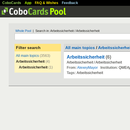
CoboCards
App
FAQ & Wishes
Feedback
Whole Pool
| Search in: Arbeitssicherheit / Arbeitssicherheit
Filter search
All main topics
/
Arbeitssicherhe
All main topics
(3563)
Arbeitssicherheit
(6)
Arbeitssicherheit
(4)
Arbeitssicherheit
/
Arbeitssicherheit
Arbeitssicherheit
(1)
From:
AlexeyMayor
Institution:
QWErt
Tags:
Arbeitssicherheit