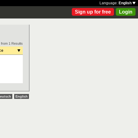
Language:
English
Sign up for free
Login
 from 1 Results
ce
eutsch
English