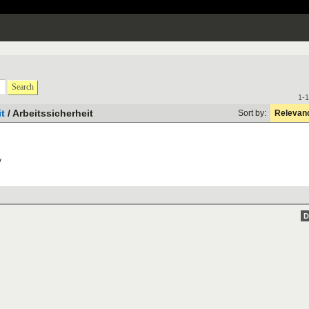
Search
1-1
it
/ Arbeitssicherheit
Sort by:
Relevan
y
D