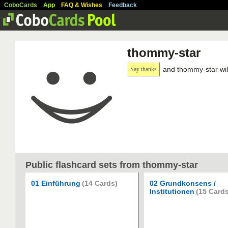
CoboCards
App
FAQ & Wishes
Feedback
thommy-star
and thommy-star wil
Say thanks
Public flashcard sets from thommy-star
01 Einführung
(14 Cards)
02 Grundkonsens /
Institutionen
(15 Cards