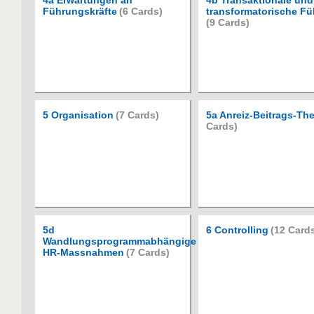
4a Erwartungen an
4b Transaktionale und
Führungskräfte
(6 Cards)
transformatorische F
(9 Cards)
5 Organisation
(7 Cards)
5a Anreiz-Beitrags-The
Cards)
5d
6 Controlling
(12 Card
Wandlungsprogrammabhängige
HR-Massnahmen
(7 Cards)