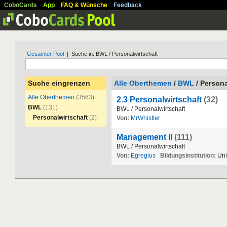
CoboCards
App
FAQ & Wünsche
Feedback
Gesamter Pool
| Suche in: BWL / Personalwirtschaft
Suche eingrenzen
Alle Oberthemen
/
BWL
/ Persona
Alle Oberthemen
(3563)
2.3 Personalwirtschaft
(32)
BWL
(131)
BWL
/
Personalwirtschaft
Personalwirtschaft
(2)
Von:
MrWhistler
Management II
(111)
BWL
/
Personalwirtschaft
Von:
Egregius
Bildungsinstitution:
Uni