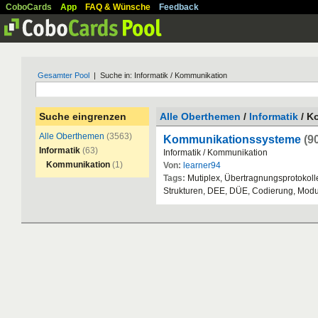
CoboCards
App
FAQ & Wünsche
Feedback
Gesamter Pool
| Suche in: Informatik / Kommunikation
Suche eingrenzen
Alle Oberthemen
/
Informatik
/ K
Alle Oberthemen
(3563)
Kommunikationssysteme
(9
Informatik
(63)
Informatik
/
Kommunikation
Kommunikation
(1)
Von:
learner94
Tags:
Mutiplex
, Ü
bertragnungsprotokoll
Strukturen
,
DEE
,
D
Ü
E
,
Codierung
,
Modu