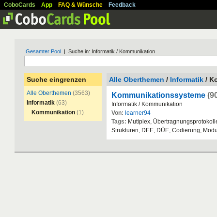
CoboCards
App
FAQ & Wünsche
Feedback
Gesamter Pool
| Suche in: Informatik / Kommunikation
Suche eingrenzen
Alle Oberthemen
/
Informatik
/ K
Alle Oberthemen
(3563)
Kommunikationssysteme
(9
Informatik
(63)
Informatik
/
Kommunikation
Kommunikation
(1)
Von:
learner94
Tags:
Mutiplex
, Ü
bertragnungsprotokoll
Strukturen
,
DEE
,
D
Ü
E
,
Codierung
,
Modu