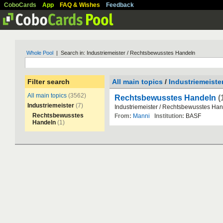
CoboCards
App
FAQ & Wishes
Feedback
Whole Pool
| Search in: Industriemeister / Rechtsbewusstes Handeln
Filter search
All main topics
/
Industriemeiste
All main topics
(3562)
Rechtsbewusstes Handeln
(
Industriemeister
(7)
Industriemeister
/
Rechtsbewusstes
Han
Rechtsbewusstes
From:
Manni
Institution:
BASF
Handeln
(1)