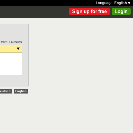
Language:
English
Sign up for free
Login
 from 1 Results
eutsch
English