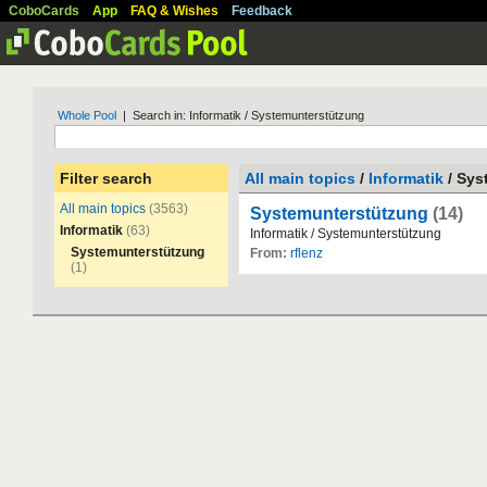
CoboCards
App
FAQ & Wishes
Feedback
Whole Pool
| Search in: Informatik / Systemunterstützung
Filter search
All main topics
/
Informatik
/ Sys
All main topics
(3563)
Systemunterstützung
(14)
Informatik
(63)
Informatik
/
Systemunterst
ü
tzung
Systemunterstützung
From:
rflenz
(1)