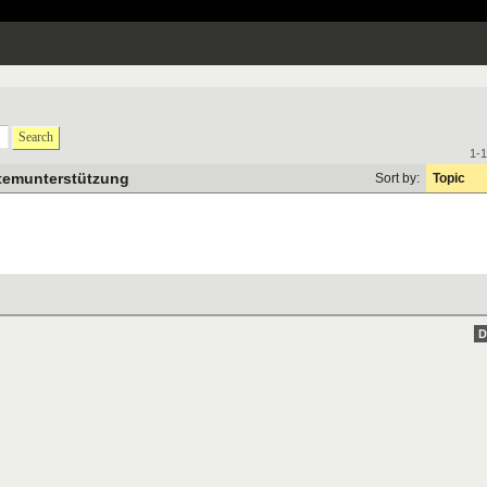
Search
1-1
temunterstützung
Sort by:
Topic
D