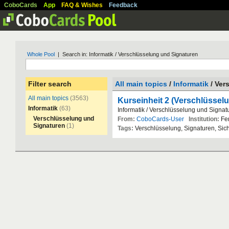
CoboCards
App
FAQ & Wishes
Feedback
Whole Pool
| Search in: Informatik / Verschlüsselung und Signaturen
Filter search
All main topics
/
Informatik
/ Ver
All main topics
(3563)
Kurseinheit 2 (Verschlüssel
Informatik
(63)
Informatik
/
Verschl
ü
sselung
und
Signat
Verschlüsselung und
From:
CoboCards-User
Institution:
Fe
Signaturen
(1)
Tags:
Verschl
ü
sselung
,
Signaturen
,
Sich