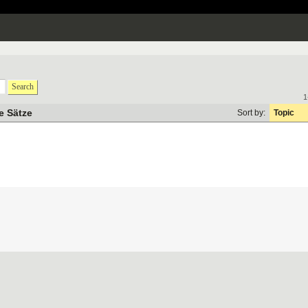
Search
1
e Sätze
Sort by:
Topic