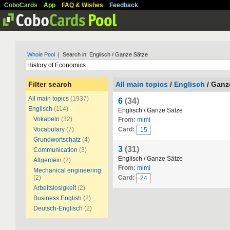
CoboCards
App
FAQ & Wishes
Feedback
Whole Pool
| Search in: Englisch / Ganze Sätze
Filter search
All main topics
/
Englisch
/ Ganz
All main topics
(1937)
6
(34)
Englisch
(114)
Englisch / Ganze Sätze
Vokabeln
(32)
From:
mimi
Vocabulary
(7)
Card:
15
Grundwortschatz
(4)
3
(31)
Communication
(3)
Englisch / Ganze Sätze
Allgemein
(2)
From:
mimi
Mechanical engineering
(2)
Card:
24
Arbeitslosigkeit
(2)
Business English
(2)
Deutsch-Englisch
(2)