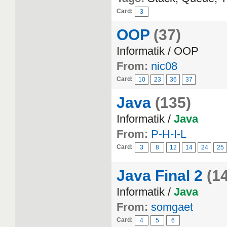
Card:
3
OOP
(37)
Informatik / OOP
From:
nic08
Card:
10
23
36
37
Java
(135)
Informatik /
Java
From:
P-H-I-L
Card:
3
8
12
14
24
25
Java Final 2
(1
Informatik /
Java
From:
somgaet
Card:
4
5
6