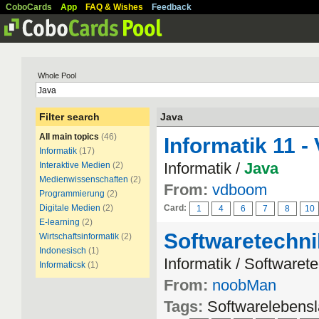
CoboCards
App
FAQ & Wishes
Feedback
Whole Pool
Filter search
Java
All main topics
(46)
Informatik 11 -
Informatik
(17)
Informatik /
Java
Interaktive Medien
(2)
Medienwissenschaften
(2)
From:
vdboom
Programmierung
(2)
Digitale Medien
(2)
Card:
1
4
6
7
8
10
E-learning
(2)
Softwaretechni
Wirtschaftsinformatik
(2)
Indonesisch
(1)
Informatik / Softwaret
Informaticsk
(1)
From:
noobMan
Tags:
Softwarelebensl