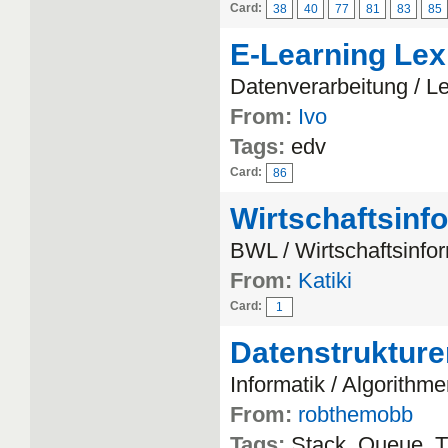
Card:
38
40
77
81
83
85
E-Learning Lex
Datenverarbeitung / L
From:
Ivo
Tags:
edv
Card:
86
Wirtschaftsinf
BWL / Wirtschaftsinfor
From:
Katiki
Card:
1
Datenstrukture
Informatik / Algorithm
From:
robthemobb
Tags:
Stack, Queue, Tr