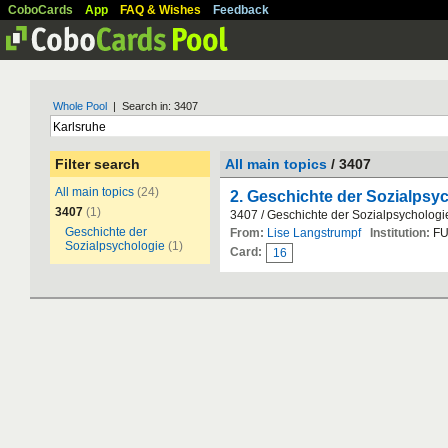
CoboCards
App
FAQ & Wishes
Feedback
Whole Pool
| Search in: 3407
Filter search
All main topics
/ 3407
All main topics
(24)
2. Geschichte der Sozialpsy
3407
(1)
3407 / Geschichte der Sozialpsychologi
Geschichte der
From:
Lise Langstrumpf
Institution:
FU
Sozialpsychologie
(1)
Card:
16