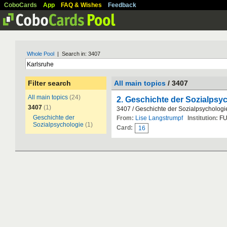
CoboCards
App
FAQ & Wishes
Feedback
Whole Pool
| Search in: 3407
Filter search
All main topics
/ 3407
All main topics
(24)
2. Geschichte der Sozialpsy
3407
(1)
3407 / Geschichte der Sozialpsychologi
Geschichte der
From:
Lise Langstrumpf
Institution:
FU
Sozialpsychologie
(1)
Card:
16