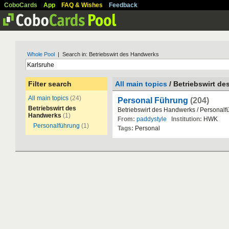
CoboCards
App
FAQ & Wishes
Feedback
Whole Pool
| Search in: Betriebswirt des Handwerks
Filter search
All main topics
/ Betriebswirt d
All main topics
(24)
Personal Führung
(204)
Betriebswirt des
Betriebswirt des Handwerks / Personalf
Handwerks
(1)
From:
paddystyle
Institution:
HWK
Personalführung
(1)
Tags:
Personal