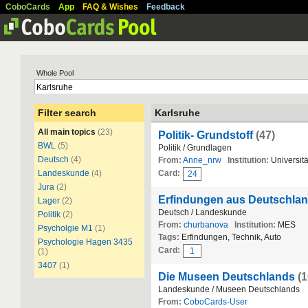
CoboCards
App
FAQ & Wishes
Feedback
Whole Pool
Filter search
Karlsruhe
All main topics
(23)
Politik- Grundstoff
(47)
BWL
(5)
Politik / Grundlagen
Deutsch
(4)
From:
Anne_nrw
Institution:
Universit
Landeskunde
(4)
Card:
24
Jura
(2)
Erfindungen aus Deutschla
Lager
(2)
Deutsch / Landeskunde
Politik
(2)
From:
churbanova
Institution:
MES
Psycholgie M1
(1)
Tags:
Erfindungen, Technik, Auto
Psychologie Hagen 3435
Card:
1
(1)
3407
(1)
Die Museen Deutschlands
(1
Landeskunde / Museen Deutschlands
From:
CoboCards-User