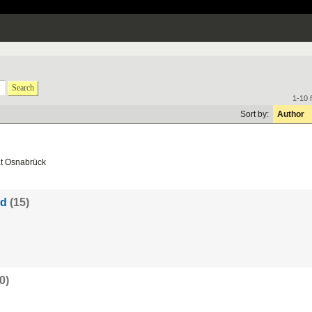
Search
1-10 
Sort by:
Author
ät Osnabrück
nd
(15)
0)