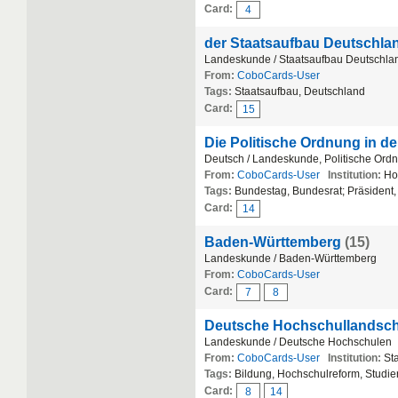
Card:
4
der Staatsaufbau Deutschla
Landeskunde / Staatsaufbau Deutschla
From:
CoboCards-User
Tags:
Staatsaufbau, Deutschland
Card:
15
Die Politische Ordnung in d
Deutsch / Landeskunde, Politische Ord
From:
CoboCards-User
Institution:
Hoc
Tags:
Bundestag, Bundesrat; Präsident
Card:
14
Baden-Württemberg
(15)
Landeskunde / Baden-Württemberg
From:
CoboCards-User
Card:
7
8
Deutsche Hochschullandsch
Landeskunde / Deutsche Hochschulen
From:
CoboCards-User
Institution:
Sta
Tags:
Bildung, Hochschulreform, Studier
Card:
8
14