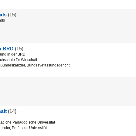
nds
(15)
nds
er BRD
(15)
nung in der BRD
hschule für Wirtschaft
, Bundeskanzler, Bundesvefassungsgericht
aft
(14)
atliche Pädagogische Universität
ender, Professor, Universität