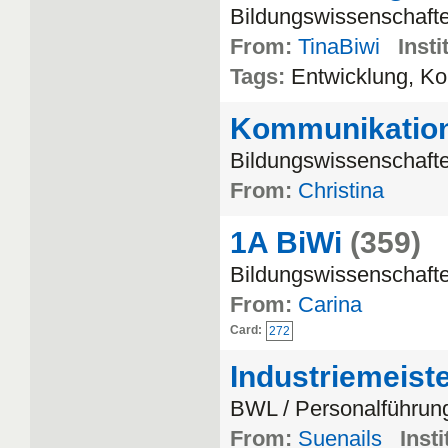
Bildungswissenschaft
From:
TinaBiwi
Insti
Tags:
Entwicklung, K
Kommunikation
Bildungswissenschaft
From:
Christina
1A BiWi
(359)
Bildungswissenschafte
From:
Carina
Card:
272
Industriemeis
BWL / Personalführun
From:
Suenails
Insti