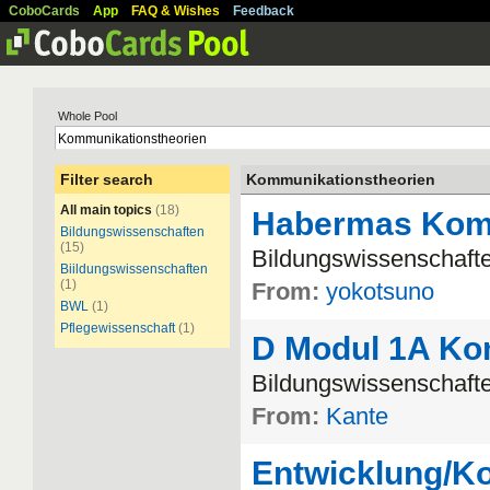
CoboCards
App
FAQ & Wishes
Feedback
Whole Pool
Filter search
Kommunikationstheorien
All main topics
(18)
Habermas Kom
Bildungswissenschaften
(15)
Bildungswissenschaft
Biildungswissenschaften
(1)
From:
yokotsuno
BWL
(1)
Pflegewissenschaft
(1)
D Modul 1A Ko
Bildungswissenschaft
From:
Kante
Entwicklung/K