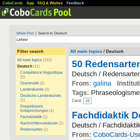
CoboCards
App
FAQ & Wishes
Feedback
Whole Pool
| Search in: Deutsch
Filter search
All main topics
/ Deutsch
All main topics
(152)
50 Redensarte
Deutsch
(11)
Deutsch / Redensarte
Compétence linguistique
(2)
From:
galina
Institut
Grammatik
(2)
Landeskunde
(2)
Tags:
Phraseologisme
Deutsche Landeskunde.
(1)
Card:
26
Doppelpaare,
Entsprechungen
(1)
Fachdidaktik D
Fachdidaktik
(1)
Nachrichtenvokabular
(1)
Deutsch / Fachdidakti
Redensarten
(1)
From:
CoboCards-Us