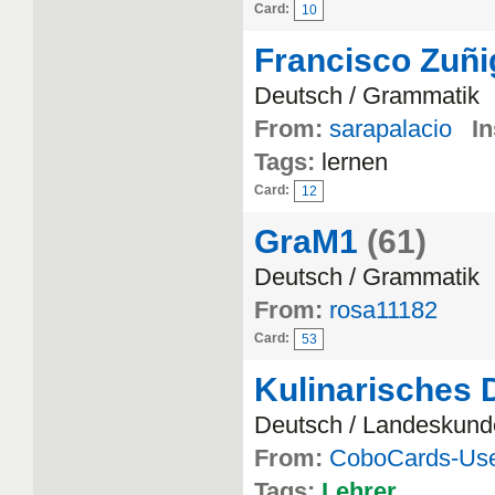
Card:
10
Francisco Zuñi
Deutsch / Grammatik
From:
sarapalacio
In
Tags:
lernen
Card:
12
GraM1
(61)
Deutsch / Grammatik
From:
rosa11182
Card:
53
Kulinarisches
Deutsch / Landeskund
From:
CoboCards-Us
Tags:
Lehrer