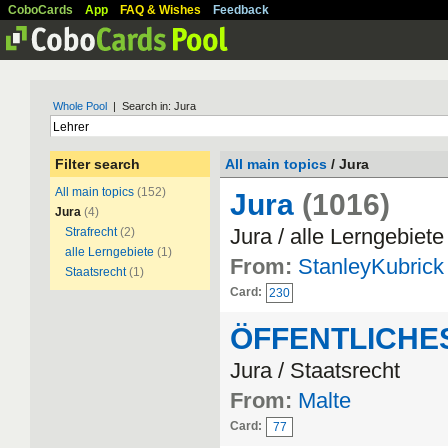
CoboCards
App
FAQ & Wishes
Feedback
Whole Pool
| Search in: Jura
Filter search
All main topics
/ Jura
All main topics
(152)
Jura
(1016)
Jura
(4)
Jura / alle Lerngebiete
Strafrecht
(2)
alle Lerngebiete
(1)
From:
StanleyKubrick
Staatsrecht
(1)
Card:
230
ÖFFENTLICHE
Jura / Staatsrecht
From:
Malte
Card:
77