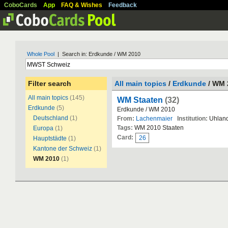
CoboCards
App
FAQ & Wishes
Feedback
Whole Pool
| Search in: Erdkunde / WM 2010
Filter search
All main topics
/
Erdkunde
/ WM 
All main topics
(145)
WM Staaten
(32)
Erdkunde
(5)
Erdkunde / WM 2010
Deutschland
(1)
From:
Lachenmaier
Institution:
Uhland
Tags:
WM 2010 Staaten
Europa
(1)
Card:
26
Hauptstädte
(1)
Kantone der Schweiz
(1)
WM 2010
(1)