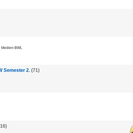
t, Medien-BWL
TW Semester 2.
(71)
616)