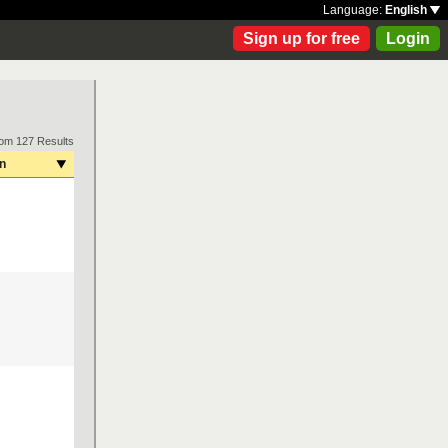
Language:
English
Sign up for free
Login
rom 127 Results
on