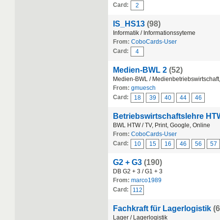
Card:
2
IS_HS13
(98)
Informatik / Informationssyteme
From:
CoboCards-User
Card:
4
Medien-BWL 2
(52)
Medien-BWL / Medienbetriebswirtschaf
From:
gmuesch
Card:
18
39
40
44
46
Betriebswirtschaftslehre H
BWL HTW / TV, Print, Google, Online
From:
CoboCards-User
Card:
10
15
16
46
56
57
G2 + G3
(190)
DB G2 + 3 / G1 + 3
From:
marco1989
Card:
112
Fachkraft für Lagerlogistik
(
Lager / Lagerlogistik