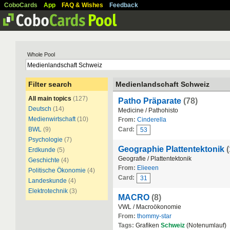
CoboCards
App
FAQ & Wishes
Feedback
Whole Pool
Filter search
Medienlandschaft Schweiz
All main topics
(127)
Patho Präparate
(78)
Deutsch
(14)
Medicine / Pathohisto
Medienwirtschaft
(10)
From:
Cinderella
BWL
(9)
Card:
53
Psychologie
(7)
Geographie Plattentektonik
Erdkunde
(5)
Geografie / Plattentektonik
Geschichte
(4)
From:
Elieeen
Politische Ökonomie
(4)
Card:
31
Landeskunde
(4)
Elektrotechnik
(3)
MACRO
(8)
VWL / Macroökonomie
From:
thommy-star
Tags:
Grafiken
Schweiz
(Notenumlauf)