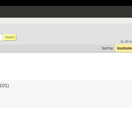
Search
31-40 f
Sort by:
Instituti
(101)