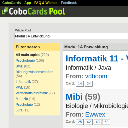
CoboCards
App
FAQ & Wishes
Feedback
Whole Pool
Filter search
Modul 1A Entwicklung
All main topics
(719)
Informatik 11 -
Psychologie
(106)
Informatik / Java
BWL
(62)
Bildungswissenschaften
From:
vdboom
(54)
Informatik
(27)
Card:
14
24
VWL
(18)
Wirtschaftsinformatik
(17)
Mibi
(59)
Medizin
(14)
Biologie / Mikrobiologi
Psycholgie
(12)
Jura
(11)
From:
Ewwex
Card:
25
42
43
50