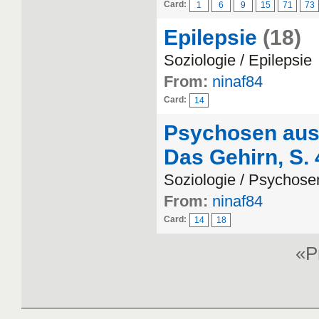
Card:
1
6
9
15
71
73
Epilepsie
(18)
Soziologie / Epilepsie
From:
ninaf84
Card:
14
Psychosen aus
Das Gehirn, S.
Soziologie / Psychose
From:
ninaf84
Card:
14
18
«P