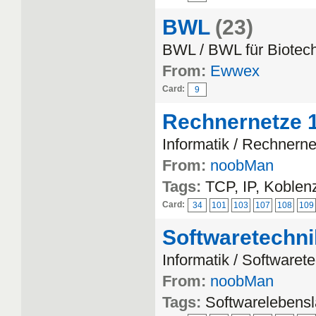
BWL
(23)
BWL / BWL für Biotec
From:
Ewwex
Card:
9
Rechnernetze 
Informatik / Rechnern
From:
noobMan
Tags:
TCP, IP, Koblen
Card:
34
101
103
107
108
109
Softwaretechni
Informatik / Softwaret
From:
noobMan
Tags:
Softwarelebensl