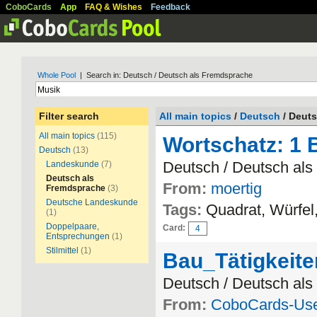
CoboCards
App
FAQ & Wishes
Feedback
Whole Pool
| Search in: Deutsch / Deutsch als Fremdsprache
Filter search
All main topics
/
Deutsch
/ Deut
All main topics
(115)
Wortschatz: 1 B
Deutsch
(13)
Deutsch / Deutsch al
Landeskunde
(7)
Deutsch als
From:
moertig
Fremdsprache
(3)
Deutsche Landeskunde
Tags:
Quadrat, Würfel
(1)
Doppelpaare,
Card:
4
Entsprechungen
(1)
Stilmittel
(1)
Bau_Tätigkeite
Deutsch / Deutsch al
From:
CoboCards-Us