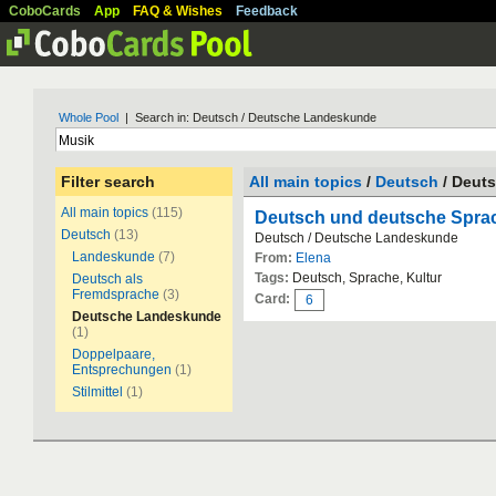
CoboCards
App
FAQ & Wishes
Feedback
Whole Pool
| Search in: Deutsch / Deutsche Landeskunde
Filter search
All main topics
/
Deutsch
/ Deut
All main topics
(115)
Deutsch und deutsche Spra
Deutsch
(13)
Deutsch / Deutsche Landeskunde
Landeskunde
(7)
From:
Elena
Tags:
Deutsch, Sprache, Kultur
Deutsch als
Fremdsprache
(3)
Card:
6
Deutsche Landeskunde
(1)
Doppelpaare,
Entsprechungen
(1)
Stilmittel
(1)