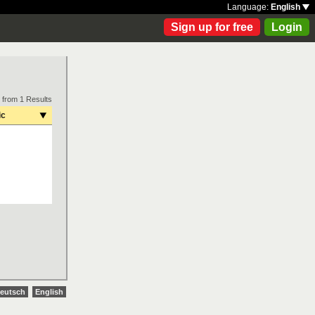
Language:
English
Sign up for free
Login
 from 1 Results
ic
eutsch
English