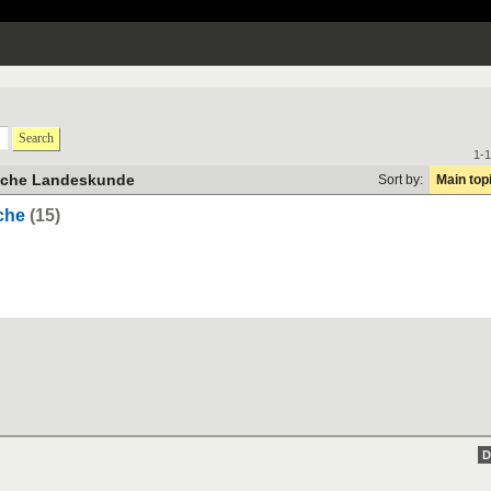
Search
1-1
sche Landeskunde
Sort by:
Main top
che
(15)
D