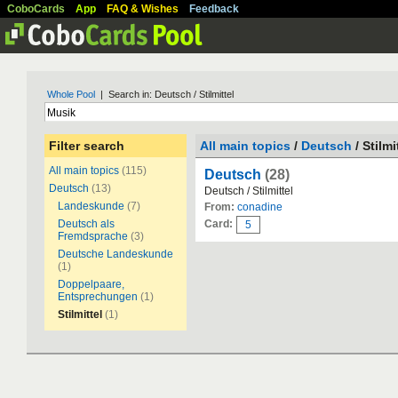
CoboCards
App
FAQ & Wishes
Feedback
Whole Pool
| Search in: Deutsch / Stilmittel
Filter search
All main topics
/
Deutsch
/ Stilmi
All main topics
(115)
Deutsch
(28)
Deutsch
(13)
Deutsch / Stilmittel
Landeskunde
(7)
From:
conadine
Deutsch als
Card:
5
Fremdsprache
(3)
Deutsche Landeskunde
(1)
Doppelpaare,
Entsprechungen
(1)
Stilmittel
(1)