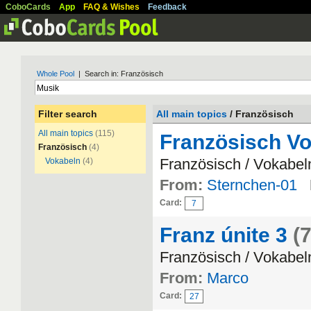
CoboCards
App
FAQ & Wishes
Feedback
Whole Pool
| Search in: Französisch
Filter search
All main topics
/ Französisch
All main topics
(115)
Französisch Vo
Französisch
(4)
Französisch / Vokabel
Vokabeln
(4)
From:
Sternchen-01
Card:
7
Franz únite 3
(
Französisch / Vokabel
From:
Marco
Card:
27