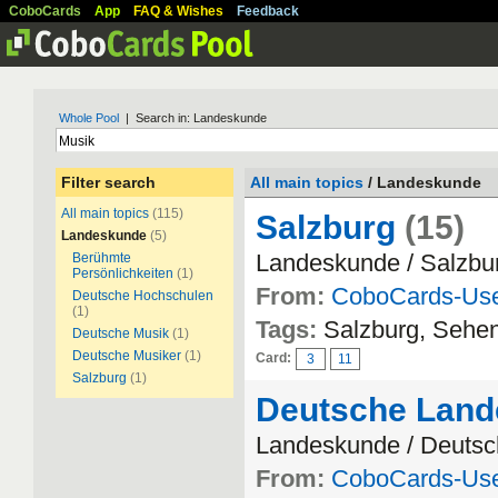
CoboCards
App
FAQ & Wishes
Feedback
Whole Pool
| Search in: Landeskunde
Filter search
All main topics
/ Landeskunde
All main topics
(115)
Salzburg
(15)
Landeskunde
(5)
Landeskunde / Salzbu
Berühmte
Persönlichkeiten
(1)
From:
CoboCards-Us
Deutsche Hochschulen
(1)
Tags:
Salzburg, Sehen
Deutsche Musik
(1)
Deutsche Musiker
(1)
Card:
3
11
Salzburg
(1)
Deutsche Land
Landeskunde / Deuts
From:
CoboCards-Us