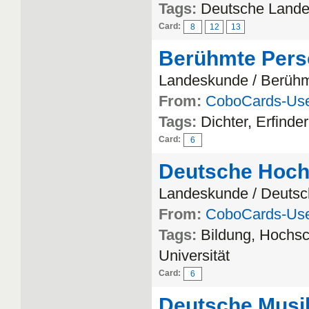
Tags:
Deutsche Land
Card:
8
12
13
Berühmte Persö
Landeskunde / Berühm
From:
CoboCards-Us
Tags:
Dichter, Erfinde
Card:
6
Deutsche Hoch
Landeskunde / Deuts
From:
CoboCards-Us
Tags:
Bildung, Hochsc
Universität
Card:
6
Deutsche Musi