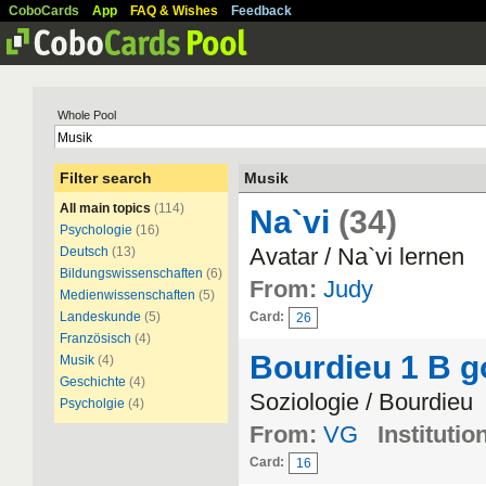
CoboCards
App
FAQ & Wishes
Feedback
Whole Pool
Filter search
Musik
All main topics
(114)
Na`vi
(34)
Psychologie
(16)
Avatar / Na`vi lernen
Deutsch
(13)
Bildungswissenschaften
(6)
From:
Judy
Medienwissenschaften
(5)
Landeskunde
(5)
Card:
26
Französisch
(4)
Bourdieu 1 B g
Musik
(4)
Geschichte
(4)
Soziologie / Bourdieu
Psycholgie
(4)
From:
VG
Institutio
Card:
16