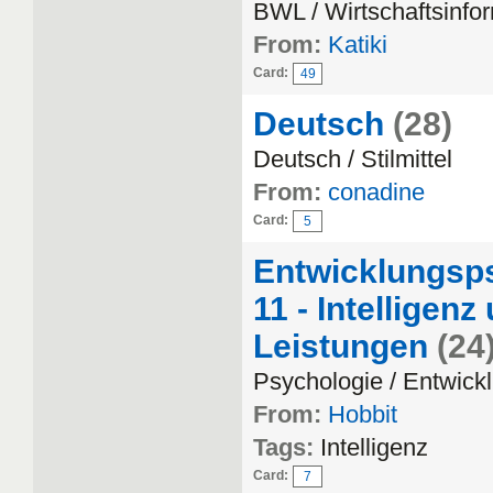
BWL / Wirtschaftsinfor
From:
Katiki
Card:
49
Deutsch
(28)
Deutsch / Stilmittel
From:
conadine
Card:
5
Entwicklungsps
11 - Intelligen
Leistungen
(24
Psychologie / Entwick
From:
Hobbit
Tags:
Intelligenz
Card:
7