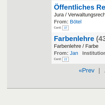
Öffentliches R
Jura / Verwaltungsrec
From:
Bötel
Card:
37
Farbenlehre
(4
Farbenlehre / Farbe
From:
Jan
Institutio
Card:
22
«Prev
| 