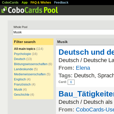
CoboCards
App
FAQ & Wishes
Feedback
Whole Pool
Filter search
Musik
All main topics
(114)
Deutsch und d
Psychologie
(16)
Deutsch / Deutsche L
Deutsch
(13)
Bildungswissenschaften
(6)
From:
Elena
Landeskunde
(5)
Tags:
Deutsch, Sprach
Medienwissenschaften
(5)
Englisch
(4)
Card:
6
Französisch
(4)
Musik
(4)
Bau_Tätigkeite
Geschichte
(4)
Deutsch / Deutsch al
From:
CoboCards-Us