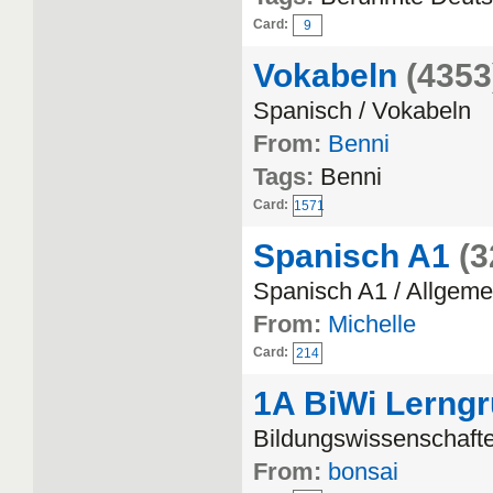
Card:
9
Vokabeln
(4353
Spanisch / Vokabeln
From:
Benni
Tags:
Benni
Card:
1571
Spanisch A1
(3
Spanisch A1 / Allgeme
From:
Michelle
Card:
214
1A BiWi Lerng
Bildungswissenschafte
From:
bonsai