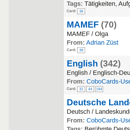
Tags:
Tätigkeiten, Auf
Card:
38
MAMEF
(70)
MAMEF / Olga
From:
Adrian Züst
Card:
39
English
(342)
English / Englisch-De
From:
CoboCards-Us
Card:
32
44
194
Deutsche Land
Deutsch / Landeskund
From:
CoboCards-Us
Tags:
Berühmte Deut