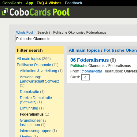
CoboCards
App
FAQ & Wishes
Feedback
Whole Pool
| Search in: Politische Ökonomie / Föderalismus
Filter search
All main topics
/
Politische Öko
All main topics
(269)
06 Föderalismus
(6)
Politische Ökonomie
(11)
Politische
Ökonomie / Föderalismus
Allokation & verteilung
(1)
From:
thommy-star
Institution:
Universi
Anwendung:
Card:
4
Landwirtschaft Schweiz
(1)
Demokratie
(1)
Direkte Demokratie
(Schweiz)
(1)
Einführung
(1)
Föderalismus
(1)
Grundkonsens /
Institutionen
(1)
Interessengruppen
(1)