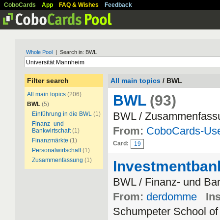
CoboCards
App
FAQ & Wishes
Feedback
Whole Pool
| Search in: BWL
Filter search
All main topics
/ BWL
All main topics
(206)
BWL
(93)
BWL
(5)
BWL / Zusammenfass
Einführung in die BWL
(1)
Finanz- und
From:
CoboCards-Us
Bankwirtschaft
(1)
Finanzmärkte
(1)
Card:
19
Personalwirtschaft
(1)
Zusammenfassung
(1)
Investmentban
BWL / Finanz- und Ban
From:
derdomme
Ins
Schumpeter School of