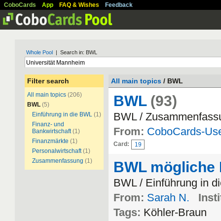
CoboCards
App
FAQ & Wishes
Feedback
Whole Pool
| Search in: BWL
Filter search
All main topics
/ BWL
All main topics
(206)
BWL
(93)
BWL
(5)
BWL / Zusammenfass
Einführung in die BWL
(1)
Finanz- und
From:
CoboCards-Us
Bankwirtschaft
(1)
Finanzmärkte
(1)
Card:
19
Personalwirtschaft
(1)
Zusammenfassung
(1)
BWL mögliche 
BWL / Einführung in 
From:
Sarah N.
Insti
Tags:
Köhler-Braun