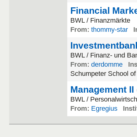
Financial Marke
BWL / Finanzmärkte
From:
thommy-star
I
Investmentban
BWL / Finanz- und Ban
From:
derdomme
Ins
Schumpeter School of
Management II
BWL / Personalwirtsch
From:
Egregius
Insti