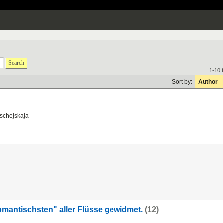
Search
1-10 
Sort by:
Author
schejskaja
omantischsten" aller Flüsse gewidmet.
(12)