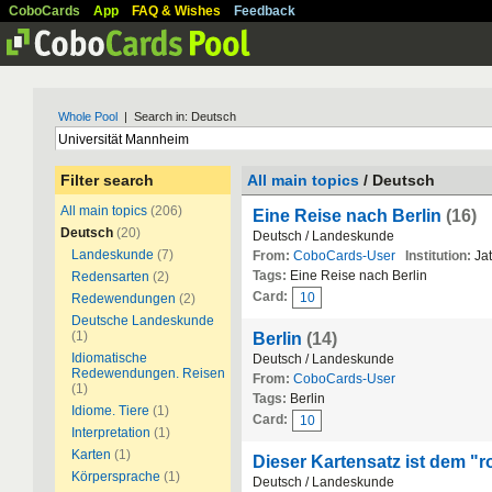
CoboCards
App
FAQ & Wishes
Feedback
Whole Pool
| Search in: Deutsch
Filter search
All main topics
/ Deutsch
All main topics
(206)
Eine Reise nach Berlin
(16)
Deutsch
(20)
Deutsch / Landeskunde
Landeskunde
(7)
From:
CoboCards-User
Institution:
Jat
Tags:
Eine Reise nach Berlin
Redensarten
(2)
Card:
10
Redewendungen
(2)
Deutsche Landeskunde
(1)
Berlin
(14)
Idiomatische
Deutsch / Landeskunde
Redewendungen. Reisen
From:
CoboCards-User
(1)
Tags:
Berlin
Idiome. Tiere
(1)
Card:
10
Interpretation
(1)
Karten
(1)
Dieser Kartensatz ist dem "r
Körpersprache
(1)
Deutsch / Landeskunde