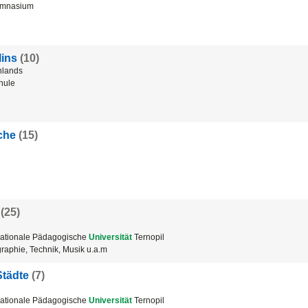
mnasium
lins
(10)
hlands
hule
che
(15)
(25)
ationale Pädagogische
Universität
Ternopil
aphie, Technik, Musik u.a.m
Städte
(7)
ationale Pädagogische
Universität
Ternopil